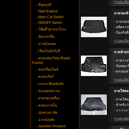
รายละเอียด
ที่จุดบุหรี่
Start Engine
ถาดรองท้
Main Cut Switch
- ถาดรองท
ON/OFF Switch
- ผลิตจา
ช้คค้ำฝากระโปรง
- ป้องกันส
หุ้มเบรกมือ
รายละเอียด
ม่านบังแดด
เรือนไมล์ปรับสี
ถาดท้ายร
ครอบช่องวิทยุ (Radio
- ถาดวาง
Frame)
- กันลอย 
ขอบเรือนไมล์
- ตรงรุ่นส
ครอบเกียร์
รายละเอียด
กระจก Bluetooth
บังแดดหน้ารถ
ถาดใส่ขอ
ฝาครอบเครื่อง
- ถาดใส่
- สำหรับ
ครอบภายใน
- ตรงรุ่นส
ปุ่มพวงมาลั
รายละเอียด
ฉากบังหลัง
Junction Produce