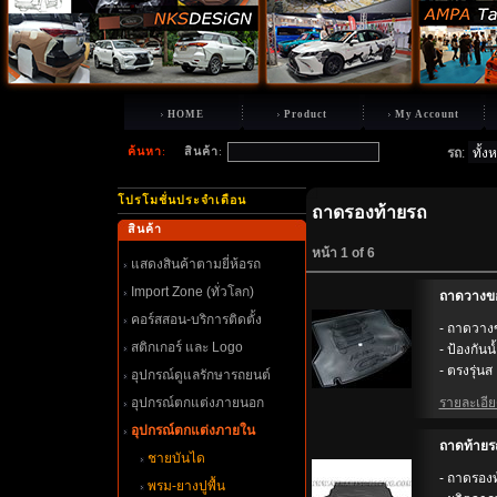
HOME
Product
My Account
ค้นหา
:
สินค้า
:
รถ
:
ปรโมชั่นประจำเดือน
ถาดรองท้ายรถ
สินค้า
หน้า 1 of 6
สดงสินค้าตามยี่ห้อรถ
Import Zone (ทั่วโลก)
ถาดวางขอ
คอร์สสอน-บริการติดตั้ง
- ถาดวาง
สติกเกอร์ และ Logo
- ป้องกัน
- ตรงรุ่นส .
อุปกรณ์ดูแลรักษารถยนต์
อุปกรณ์ตกแต่งภายนอก
รายละเอียด
อุปกรณ์ตกแต่งภายใน
ถาดท้ายร
ชายบันได
- ถาดรอง
พรม-ยางปูพื้น