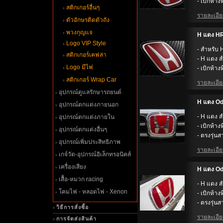
- เบิกห้างท
สติกเกอร์อื่นๆ
รายละเอียด
ตัวอักษรติดตัวถัง
พวงกุญแจ
H แดง HR-
Logo VIP Style
- สำหรับ
สติกเกอร์เคฟล่า
- H แดง ส
Logo มีไฟ
- เบิกห้างท
สติกเกอร์ Wrap Car
รายละเอียด
อุปกรณ์ดูแลรักษารถยนต์
H แดง Od
อุปกรณ์ตกแต่งภายนอก
- H แดง ส
อุปกรณ์ตกแต่งภายใน
- เบิกห้างท
อุปกรณ์ตกแต่งอื่นๆ
- ตรงรุ่นส
อุปกรณ์เพิ่มประสิทธิภาพ
รายละเอียด
เกจ์วัด-อุปกรณ์อิเล็กทรอนิคส์
เครื่องเสียง
H แดง Od
เสื้อ-หมวก racing
- H แดง ส
คมไฟ - หลอดไฟ - Xenon
- เบิกห้างท
- ตรงรุ่นส
วิธีการสั่งซื้อ
รายละเอียด
การจัดส่งสินค้า