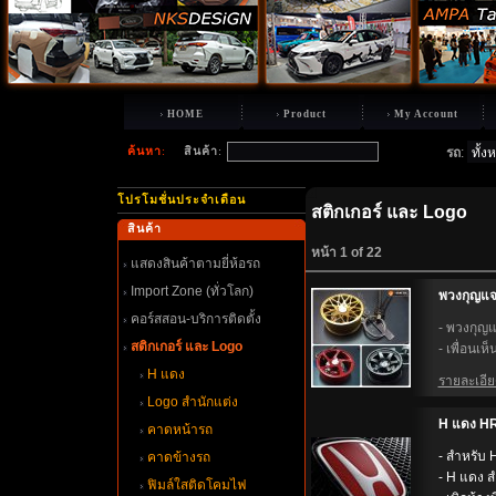
HOME
Product
My Account
ค้นหา
:
สินค้า
:
รถ
:
ปรโมชั่นประจำเดือน
สติกเกอร์ และ Logo
สินค้า
หน้า 1 of 22
สดงสินค้าตามยี่ห้อรถ
Import Zone (ทั่วโลก)
พวงกุญแจร
คอร์สสอน-บริการติดตั้ง
- พวงกุญแ
สติกเกอร์ และ Logo
- เพื่อนเห
H แดง
รายละเอียด
Logo สำนักแต่ง
H แดง HR-
คาดหน้ารถ
- สำหรับ
คาดข้างรถ
- H แดง ส
ฟิมล์ใสติดโคมไฟ