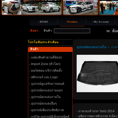
HOME
Product
My Account
ค้นหา
:
สินค้า
:
รถ
:
ปรโมชั่นประจำเดือน
อุปกรณ์ตกแต่งภายใน
>
ถาดร
สินค้า
สดงสินค้าตามยี่ห้อรถ
Import Zone (ทั่วโลก)
คอร์สสอน-บริการติดตั้ง
สติกเกอร์ และ Logo
อุปกรณ์ดูแลรักษารถยนต์
อุปกรณ์ตกแต่งภายนอก
อุปกรณ์ตกแต่งภายใน
อุปกรณ์ตกแต่งอื่นๆ
อุปกรณ์เพิ่มประสิทธิภาพ
- ถาดรองท้ายรถ Yaris 2014
- ผลิตจากพลาสติกเกรท A มีค
เกจ์วัด-อุปกรณ์อิเล็กทรอนิคส์