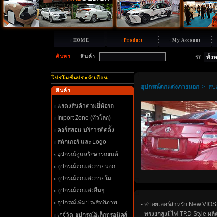
HOME
Product
My Account
ค้นหา
:
สินค้า
:
รถ
:
ปรโมชั่นประจำเดือน
อุปกรณ์ตกแต่งภายนอก
>
สปอ
สินค้า
สดงสินค้าตามยี่ห้อรถ
Import Zone (ทั่วโลก)
คอร์สสอน-บริการติดตั้ง
สติกเกอร์ และ Logo
อุปกรณ์ดูแลรักษารถยนต์
อุปกรณ์ตกแต่งภายนอก
อุปกรณ์ตกแต่งภายใน
อุปกรณ์ตกแต่งอื่นๆ
อุปกรณ์เพิ่มประสิทธิภาพ
- สปอยเลอร์สำหรับ New VIOS
- ทรงยกสูงมีไฟ TRD Style ผลิ
เกจ์วัด-อุปกรณ์อิเล็กทรอนิคส์