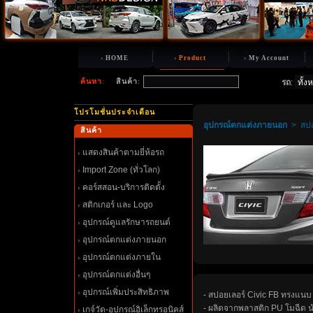
HOME
Product
My Account
ค้นหา
:
สินค้า
:
รถ
:
ปรโมชั่นประจำเดือน
อุปกรณ์ตกแต่งภายนอก
>
สปอ
สินค้า
สดงสินค้าตามยี่ห้อรถ
Import Zone (ทั่วโลก)
คอร์สสอน-บริการติดตั้ง
สติกเกอร์ และ Logo
อุปกรณ์ดูแลรักษารถยนต์
อุปกรณ์ตกแต่งภายนอก
อุปกรณ์ตกแต่งภายใน
อุปกรณ์ตกแต่งอื่นๆ
อุปกรณ์เพิ่มประสิทธิภาพ
- สปอยเลอร์ Civic FB ทรงแน
- ผลิตจากพลาสติก PU โมฉีด 
เกจ์วัด-อุปกรณ์อิเล็กทรอนิคส์